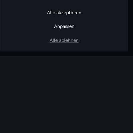
Alle akzeptieren
Anpassen
Alle ablehnen
FoxPay
EU-basierter A2A-Zahlungsdienstleister. Bank-
zu-Bank-Settlement über lizenzierte Open-
Banking-Partner.
FoxPay UG (haftungsbeschränkt) · Kalkbergeweg 15, 12589 Berlin
PLATTFORM